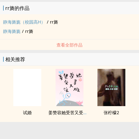
rr旖的作品
静海旖旎（校园高H）
/
rr旖
静海旖旎
/
rr旖
查看全部作品
相关推荐
试婚
姜赞容她受苦又受难（NPH）
张柠檬2