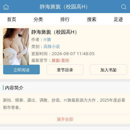
静海旖旎（校园高H）
首页
分类
排行
搜索
足迹
静海旖旎（校园高H）
作者：
rr旖
类别：
高辣小说
2026-08-07 11:48:05
更新时间：
最新章节：
旖旎-逛街
立即阅读
章节目录
加入书架
内容简介
厕拍、猥亵、露出、调教、抄底、rr旖最新鼎力大作，2025年度必看
都市青春。
展开全部