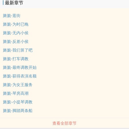
最新章节
旖旎-逛街
旖旎-为时已晚
旖旎-无内小侯
旖旎-反差小侯
旖旎-我们算了吧
旖旎-打车调教
旖旎-最终调教开始
旖旎-获得表演名额
旖旎-为女王服务
旖旎-琴房高潮
旖旎-小提琴调教
旖旎-脚踏两条船
查看全部章节