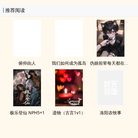
推荐阅读
俯仰由人
我们如何成为孤岛
伪娘前辈每天都在调教我
极乐登仙 NPH5+1
遗物（古言1v1）
洛阳农牧事