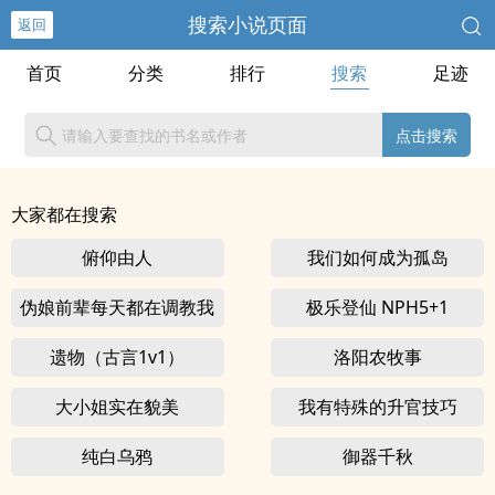
搜索小说页面
返回
首页
分类
排行
搜索
足迹
点击搜索
大家都在搜索
俯仰由人
我们如何成为孤岛
伪娘前辈每天都在调教我
极乐登仙 NPH5+1
遗物（古言1v1）
洛阳农牧事
大小姐实在貌美
我有特殊的升官技巧
纯白乌鸦
御器千秋