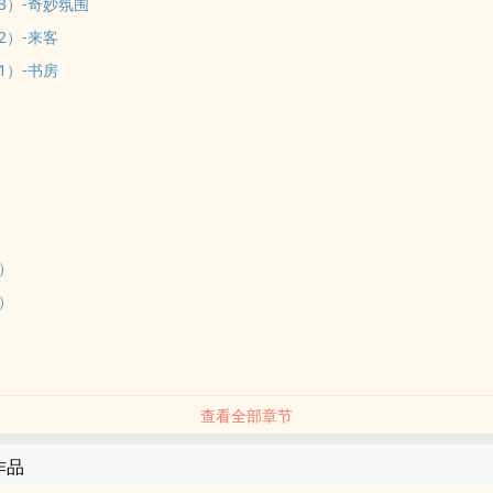
3）-奇妙氛围
2）-来客
1）-书房
）
）
）
）
）
）
）
查看全部章节
的作品