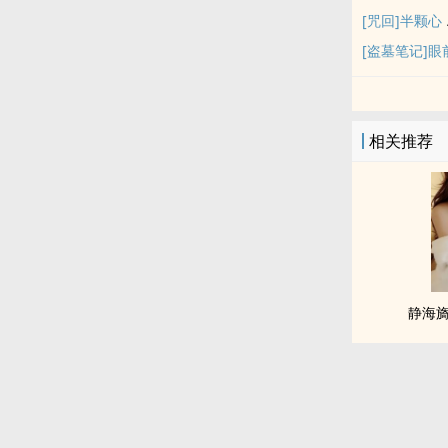
[咒回]半颗心
[盗墓笔记]
相关推荐
静海