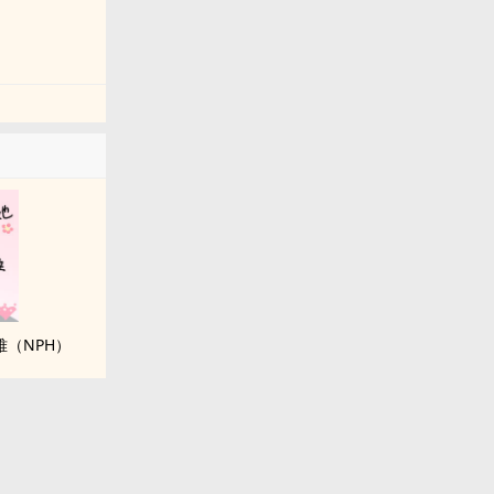
（NPH）