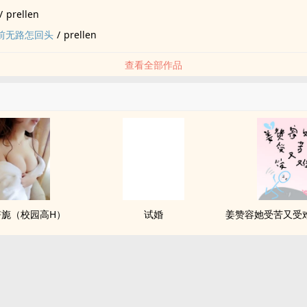
/
prellen
眼前无路怎回头
/
prellen
查看全部作品
旖旎（校园高H）
试婚
姜赞容她受苦又受难