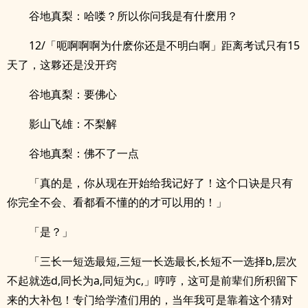
谷地真梨：哈喽？所以你问我是有什麽用？
12/「呃啊啊啊为什麽你还是不明白啊」距离考试只有15
天了，这夥还是没开窍
谷地真梨：要佛心
影山飞雄：不梨解
谷地真梨：佛不了一点
「真的是，你从现在开始给我记好了！这个口诀是只有
你完全不会、看都看不懂的的才可以用的！」
「是？」
「三长一短选最短,三短一长选最长,长短不一选择b,层次
不起就选d,同长为a,同短为c,」哼哼，这可是前辈们所积留下
来的大补包！专门给学渣们用的，当年我可是靠着这个猜对