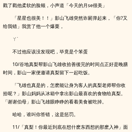
戳了戳他柔软的脸颊，小声道「今天的月se很美」
「星星也很美！！」影山飞雄突然诈屍弹起来，「你?又
给我错」我赏了他一个爆栗，
ㄚ˙
不过他应该没发现吧，毕竟是个笨蛋
10/谷地真梨帮影山飞雄收拾善後完的时间点正好是晚膳
时间，影山一家便邀请真梨留下一起吃饭。
「飞雄也真是的，怎麽能让身为客人的真梨老师帮你收
拾呢？」影山妈妈从冰箱中拿出影山最喜欢的食物给真梨。
「谢谢伯母」影山飞雄眼睁睁的看着美食被吃掉。
哈哈，谁叫你答错，这是惩罚。
11/「真梨！你最近到底在想什麽东西想的那麽入神」面