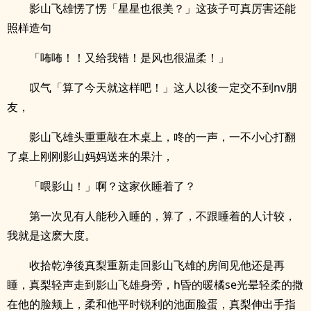
影山飞雄愣了愣「星星也很美？」这孩子可真厉害还能
照样造句
「咘咘！！又给我错！是风也很温柔！」
叹气「算了今天就这样吧！」这人以後一定交不到nv朋
友，
影山飞雄头重重敲在木桌上，咚的一声，一不小心打翻
了桌上刚刚影山妈妈送来的果汁，
「喂影山！」啊？这家伙睡着了？
第一次见有人能秒入睡的，算了，不跟睡着的人计较，
我就是这麽大度。
收拾乾净後真梨重新走回影山飞雄的房间见他还是再
睡，真梨轻声走到影山飞雄身旁，h昏的暖橘se光晕轻柔的撒
在他的脸颊上，柔和他平时锐利的池面脸蛋，真梨伸出手指