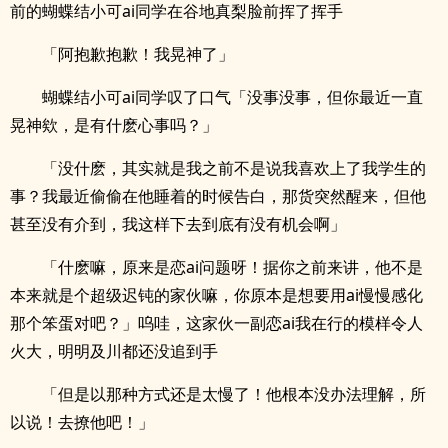
前的蝴蝶结小可ai同学在谷地真梨脸前挥了挥手
「阿抱歉抱歉！我晃神了」
蝴蝶结小可ai同学叹了口气「没事没事，但你最近一直
晃神欸，是有什麽心事吗？」
「没什麽，其实就是我之前不是说我喜欢上了我学生的
事？我最近偷偷在他睡着的时候告白，那货突然醒来，但他
甚至没有介到，我这样下去到底有没有机会啊」
「什麽嘛，原来是恋ai问题呀！据你之前来讲，他不是
本来就是个超级迟钝的家伙嘛，你原本是想要用ai慢慢感化
那个笨蛋对吧？」呜哇，这家伙一副恋ai我在行的模样令人
火大，明明及川都还没追到手
「但是以那种方式还是太慢了！他根本没办法理解，所
以说！去撩他吧！」