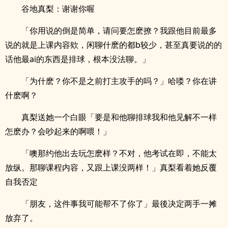
谷地真梨：谢谢你喔
「你用说的倒是简单，请问要怎麽撩？我跟他目前最多
说的就是上课内容欸，闲聊什麽的都b较少，甚至真要说的的
话他最ai的东西是排球，根本没法聊。」
「为什麽？你不是之前打主攻手的吗？」哈喽？你在讲
什麽啊？
真梨送她一个白眼「要是和他聊排球我和他见解不一样
怎麽办？会吵起来的啊喂！」
「噢那约他出去玩怎麽样？不对，他考试在即，不能太
放纵。那聊课程内容，又跟上课没两样！」真梨看着她反覆
自我否定
「朋友，这件事我可能帮不了你了」最後决定两手一摊
放弃了。