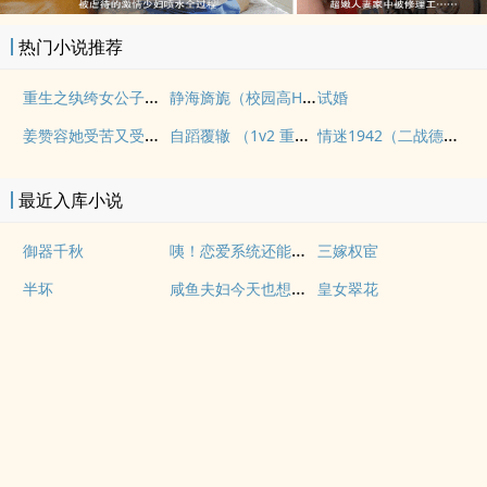
热门小说推荐
重生之纨绔女公子（NPH）
静海旖旎（校园高H）
试婚
姜赞容她受苦又受难（NPH）
自蹈覆辙 （1v2 重生）
情迷1942（二战德国）
最近入库小说
咦！恋爱系统还能这么用吗
御器千秋
三嫁权宦
咸鱼夫妇今天也想躺平
半坏
皇女翠花