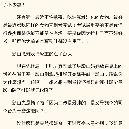
了不少题！
「还有呀！最近不许熬夜、吃油腻难消化的食物、最好
是最近都吃同样的食物直到考完试！考试最重要的不是你记
得多少而是你能不能留在考场，要是你因为拉肚子而不好好
考，那麽你之前题本写到吐都没有用了。」
影山飞雄表情凝重的点了点头
「现在先休息一下吧」真梨拿了块影山妈妈放在桌上的
饼乾往嘴里塞，影山则拿起排球开始练手感「影山，话说你
为什麽想当二传啊？」想来想去到最後还是只能聊排球毕竟
影山除了排球就无fk聊了
影山先是顿了顿「因为二传是最帅的，是发号施令的司
令台为什麽这麽问？」
「没什麽只是突然很好奇，不过真令人意外啊，飞雄竟