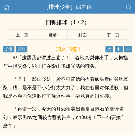
［排球少年］偏差值
四颗排球（1 / 2）
上一章
目录
封面
下一页
〔加入书签〕
9/「这题我都讲过三遍了！」谷地真梨伸出手，大拇指
与中指交叠，啪！打在影山飞雄光洁的额头。
「？！」影山飞雄一脸不可置信的捂着额头看向谷地真
梨，糟，是不是不小心打太大力了，我在心里对你道歉，但
我是不会向你道歉打了你这件事，毕竟真的很欠揍。
「再讲一次，今天的月se很美出自夏目漱石的翻译名
句，表示男nv之间较含蓄的告白，ch0u考！下一句要接什
麽？」