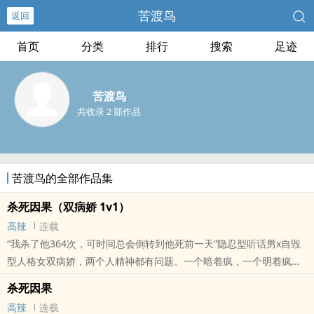
苦渡鸟
返回
首页
分类
排行
搜索
足迹
苦渡鸟
共收录 2 部作品
苦渡鸟的全部作品集
杀死因果（双病娇 1v1）
高辣
连载
“我杀了他364次，可时间总会倒转到他死前一天”隐忍型听话男x自毁
型人格女双病娇，两个人精神都有问题。一个暗着疯，一个明着疯。
校园 青梅竹马 包办婚姻 非典型双向暗恋可能有杀人/分尸/自残/冰恋/
杀死因果
秀色等血腥暴力描写。以上描写基本都是女主对男主。可能会很压
高辣
连载
抑，存在家暴/校园暴力/强奸等剧情。请确保自己能接受再观看。双