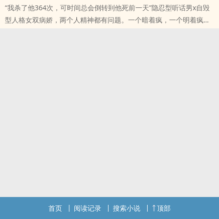
“我杀了他364次，可时间总会倒转到他死前一天”隐忍型听话男x自毁
处。
型人格女双病娇，两个人精神都有问题。一个暗着疯，一个明着疯。
本站提示：各位书友要是觉得《杀死因果（双病娇 1v1）》还不错的
校园 青梅竹马 包办婚姻 非典型双向暗恋可能有杀人/分尸/自残/冰恋/
话请不要忘记向您QQ群和微博里的朋友推荐哦！
秀色等血腥暴力描写。以上描写基本都是女主对男主。可能会很压
抑，存在家暴/校园暴力/强奸等剧情。请确保自己能接受再观看。双
处。
本站提示：各位书友要是觉得《杀死因果》还不错的话请不要忘记向
您QQ群和微博里的朋友推荐哦！
首页
阅读记录
搜索小说
顶部