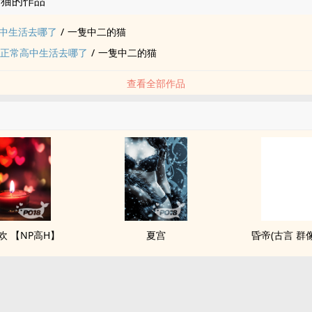
的猫的作品
中生活去哪了
/
一隻中二的猫
的正常高中生活去哪了
/
一隻中二的猫
查看全部作品
欢 【NP高H】
夏宫
昏帝(古言 群像