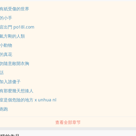
有紙受傷的世界
的小手
門 po18l.com
氣方剛的人類
小動物
的真花
勿隨意敞開衣胸
話
加入誰傻子
有那麼幾天想揍人
是個危險的地方 x unhua nl
跑跑
查看全部章节