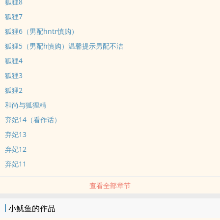
狐狸8
狐狸7
狐狸6（男配hntr慎购）
狐狸5（男配h慎购）温馨提示男配不洁
狐狸4
狐狸3
狐狸2
和尚与狐狸精
弃妃14（看作话）
弃妃13
弃妃12
弃妃11
查看全部章节
小鱿鱼的作品