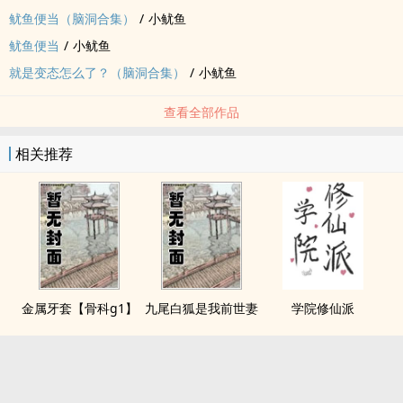
鱿鱼便当（脑洞合集）
/
小鱿鱼
鱿鱼便当
/
小鱿鱼
就是变态怎么了？（脑洞合集）
/
小鱿鱼
查看全部作品
相关推荐
金属牙套【骨科g1】
九尾白狐是我前世妻
学院修仙派