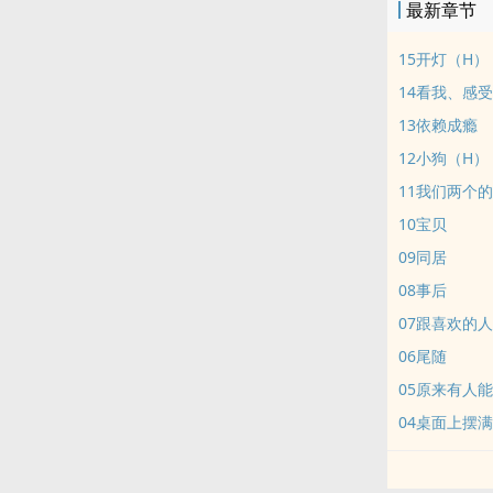
最新章节
15开灯（H）
14看我、感
13依赖成瘾
12小狗（H）
11我们两个
10宝贝
09同居
08事后
07跟喜欢的
06尾随
05原来有人
04桌面上摆