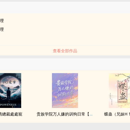
品
理
理
查看全部作品
情總裁處處寵
贵族学院万人嫌的训狗日常【NP】
蝶蛊（兄妹H 