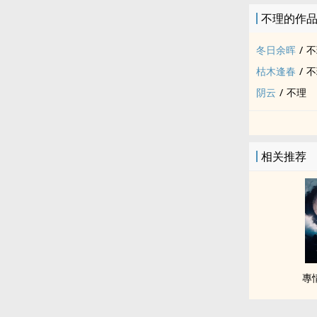
不理的作
冬日余晖
/
不
枯木逢春
/
不
阴云
/
不理
相关推荐
專