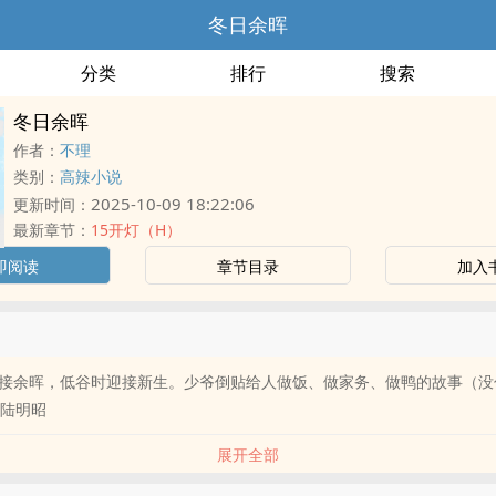
冬日余晖
分类
排行
搜索
冬日余晖
作者：
不理
类别：
高辣小说
2025-10-09 18:22:06
更新时间：
最新章节：
15开灯（H）
即阅读
章节目录
加入
余晖，低谷时迎接新生。少爷倒贴给人做饭、做家务、做鸭的故事（没
×陆明昭
展开全部