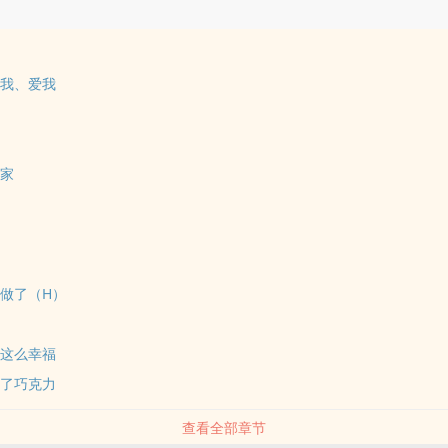
受我、爱我
的家
人做了（H）
能这么幸福
满了巧克力
查看全部章节