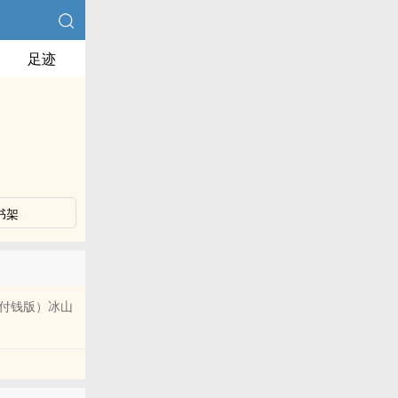
足迹
书架
付钱版）冰山