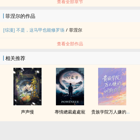
查看全部章节
菲涅尔的作品
[综漫] 不是，这马甲也能修罗场
/
菲涅尔
查看全部作品
相关推荐
声声慢
專情總裁處處寵
贵族学院万人嫌的训狗日常【NP】