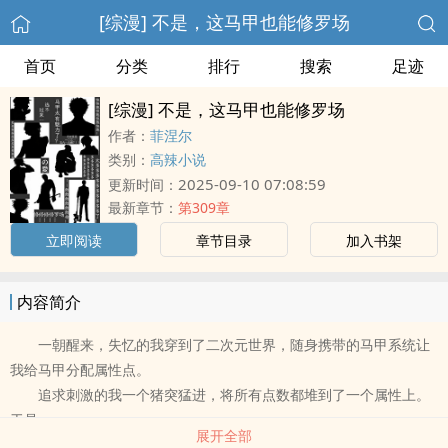
[综漫] 不是，这马甲也能修罗场
首页
分类
排行
搜索
足迹
[综漫] 不是，这马甲也能修罗场
作者：
菲涅尔
类别：
高辣小说
2025-09-10 07:08:59
更新时间：
最新章节：
第309章
立即阅读
章节目录
加入书架
内容简介
一朝醒来，失忆的我穿到了二次元世界，随身携带的马甲系统让
我给马甲分配属性点。
追求刺激的我一个猪突猛进，将所有点数都堆到了一个属性上。
于是——
展开全部
马甲一号：谢邀，人在咒回，智力为0，能用体能打爆特级咒..