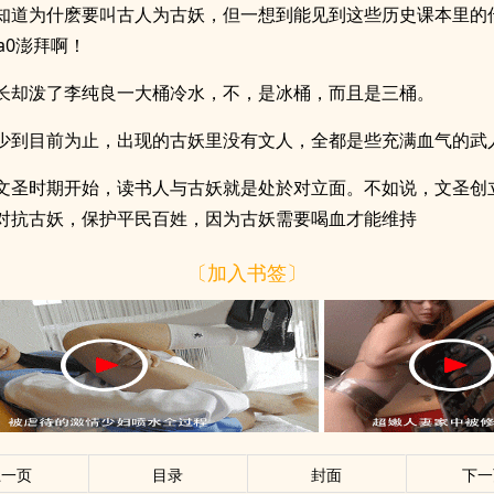
知道为什麽要叫古人为古妖，但一想到能见到这些历史课本里的
a0澎拜啊！
长却泼了李纯良一大桶冷水，不，是冰桶，而且是三桶。
少到目前为止，出现的古妖里没有文人，全都是些充满血气的武
文圣时期开始，读书人与古妖就是处於对立面。不如说，文圣创
对抗古妖，保护平民百姓，因为古妖需要喝血才能维持
〔加入书签〕
上一页
目录
封面
下一