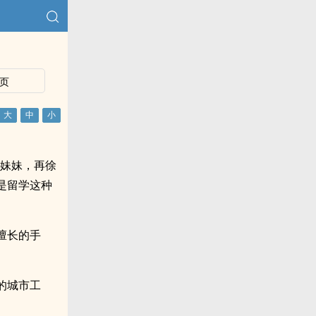
页
的妹妹，再徐
是留学这种
擅长的手
的城市工