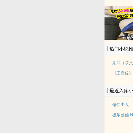
热门小说
湖底（亲父
最近入库
俯仰由人
极乐登仙 N