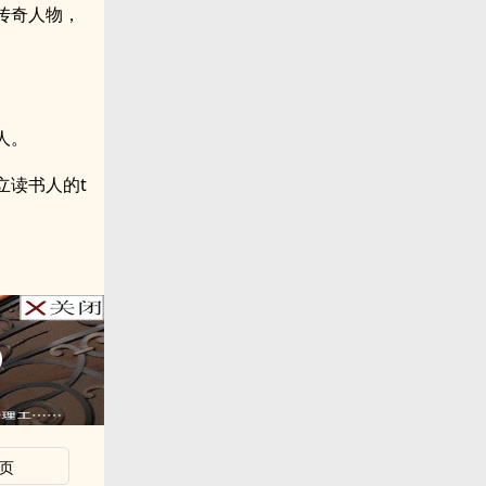
传奇人物，
人。
立读书人的t
页