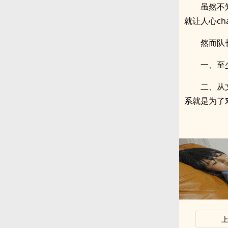
虽然不
就让人心ch
然而队
一、至
二、从
系就是为了