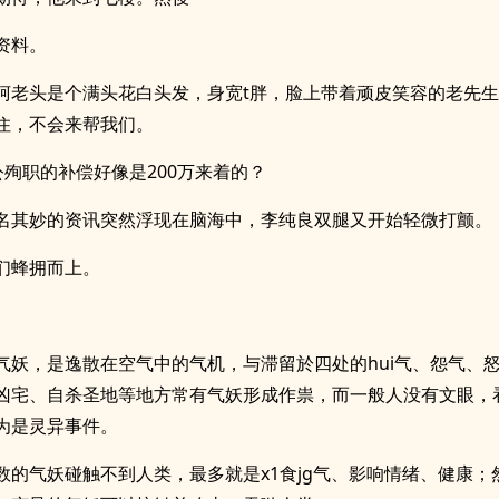
资料。
柯老头是个满头花白头发，身宽t胖，脸上带着顽皮笑容的老先
住，不会来帮我们。
公殉职的补偿好像是200万来着的？
名其妙的资讯突然浮现在脑海中，李纯良双腿又开始轻微打颤。
们蜂拥而上。
气妖，是逸散在空气中的气机，与滞留於四处的hui气、怨气、
凶宅、自杀圣地等地方常有气妖形成作祟，而一般人没有文眼，
为是灵异事件。
数的气妖碰触不到人类，最多就是x1食jg气、影响情绪、健康；