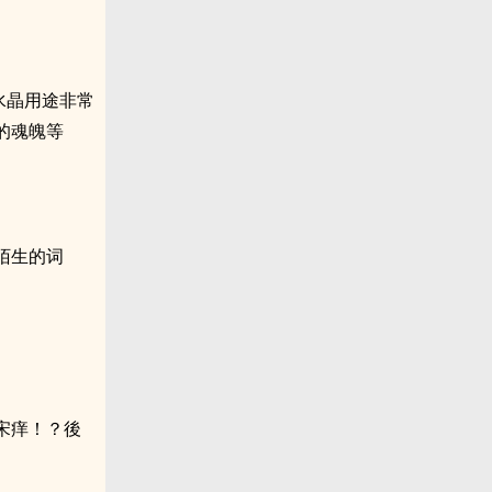
水晶用途非常
的魂魄等
陌生的词
宋痒！？後