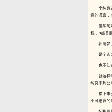
李纯良
意的谎言，
但陈阿
程，b起首
郭清梦
是个皆
也不知
就这样
纯良来到公
接下来
不可思议的
怀抱着