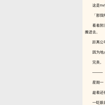
这是n
「那我
看着郭
搬进去。
距离公
因为地
完美。
────
星期一
趁着还
一眨眼