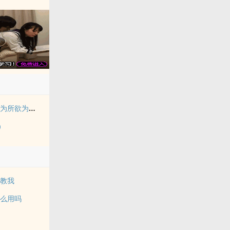
拥有金手指后她开始为所欲为（nph）
）
调教我
这么用吗