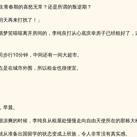
v生青春期的喜怒无常？还是所谓的叛逆期？
明天再来打扰了！」
清梦笑嘻嘻离开房间的，李纯良打从心底庆幸房子已经租好了，
司步行10分钟，中间还有一间大超市。
点是在城市外围，所以租金也很便宜。
，早晨。
很凉爽的时候，李纯良从租屋处慢慢走向自由天使所在的那栋大
就从准备出国留学的状态变成上班族，令人非常没有真实感。