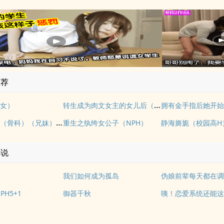
推荐
转生成为肉文女主的女儿后（星际nph）
女）
《玉壶传》（骨科）（兄妹）（np）
重生之纨绔女公子（NPH）
静海旖旎（校园高H
小说
我们如何成为孤岛
伪娘前辈每天都在
PH5+1
御器千秋
咦！恋爱系统还能