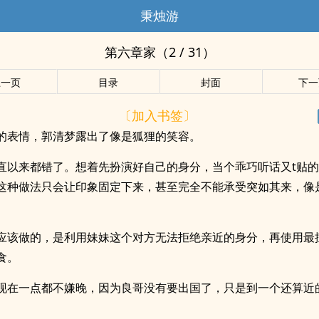
秉烛游
第六章家（2 / 31）
上一页
目录
封面
下一
〔加入书签〕
的表情，郭清梦露出了像是狐狸的笑容。
直以来都错了。想着先扮演好自己的身分，当个乖巧听话又t贴
这种做法只会让印象固定下来，甚至完全不能承受突如其来，像
。
应该做的，是利用妹妹这个对方无法拒绝亲近的身分，再使用最
食。
现在一点都不嫌晚，因为良哥没有要出国了，只是到一个还算近