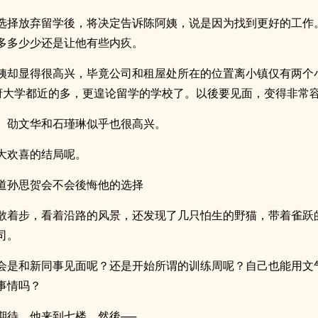
选择放弃留学後，将决定告诉陈阿姨，说是因为找到更好的工作
多多少少还是让他有些内疚。
姨却显得很高兴，毕竟公司和租屋处所在的位置离小镇仅有两个
府大学都近的多，更遑论留学的学校了。以後要见面，变得非常
、劭文华和石瑾琳似乎也很高兴。
大欢喜的结局呢。
道孙思贺会不会後悔他的选择
散着步，看着沿路的风景，还发现了几只怕生的野猫，带着雀跃
司。
会是和新同事见面呢？还是开始所谓的训练周呢？自己也能用文
事情吗？
期待，他来到七楼。然後──