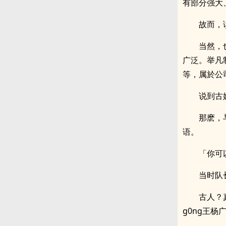
有部分强大
故而，
当然，
广泛。举凡
等，属於公
说到古
那麽，
语。
「你可
当时队
古人？
g0ng王杨