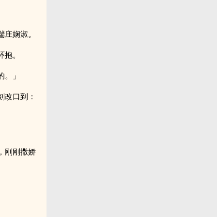
端庄娴淑。
环抱。
的。」
刻改口到：
，刚刚撒娇