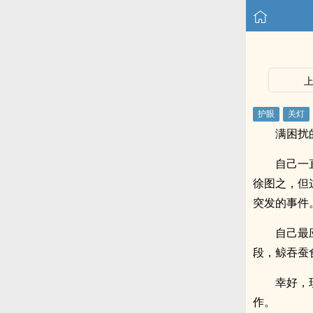
满困扰
自己一
徐图之，但
突发的事件
自己最
段，鲸吞蚕
幸好，
作。