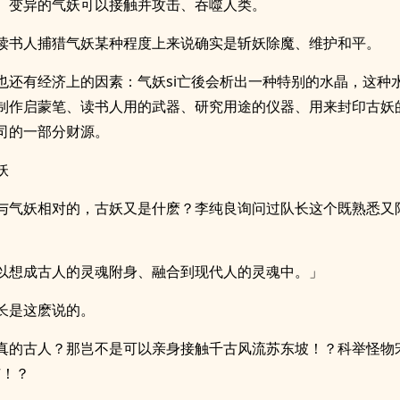
、变异的气妖可以接触并攻击、吞噬人类。
读书人捕猎气妖某种程度上来说确实是斩妖除魔、维护和平。
也还有经济上的因素：气妖si亡後会析出一种特别的水晶，这种
制作启蒙笔、读书人用的武器、研究用途的仪器、用来封印古妖
司的一部分财源。
妖
与气妖相对的，古妖又是什麽？李纯良询问过队长这个既熟悉又
以想成古人的灵魂附身、融合到现代人的灵魂中。」
长是这麽说的。
真的古人？那岂不是可以亲身接触千古风流苏东坡！？科举怪物
广！？