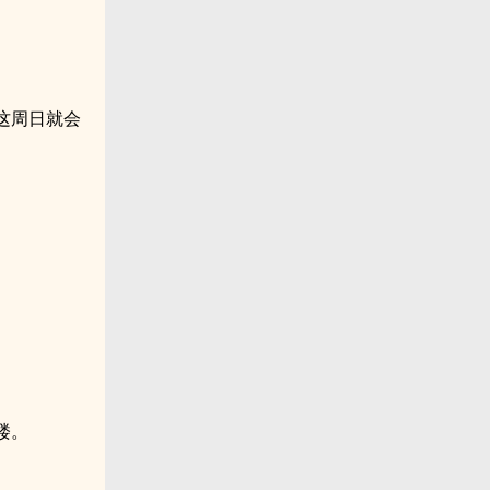
这周日就会
楼。