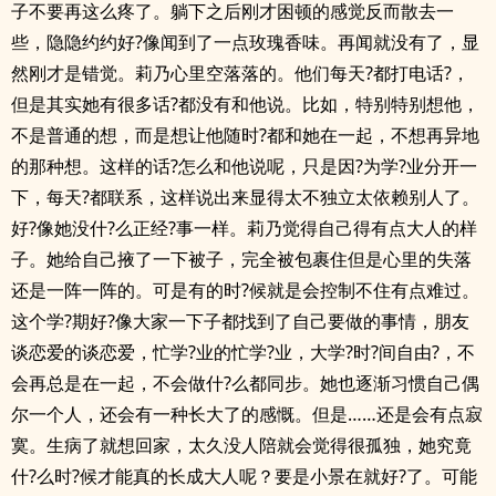
子不要再这么疼了。躺下之后刚才困顿的感觉反而散去一
些，隐隐约约好?像闻到了一点玫瑰香味。再闻就没有了，显
然刚才是错觉。莉乃心里空落落的。他们每天?都打电话?，
但是其实她有很多话?都没有和他说。比如，特别特别想他，
不是普通的想，而是想让他随时?都和她在一起，不想再异地
的那种想。这样的话?怎么和他说呢，只是因?为学?业分开一
下，每天?都联系，这样说出来显得太不独立太依赖别人了。
好?像她没什?么正经?事一样。莉乃觉得自己得有点大人的样
子。她给自己掖了一下被子，完全被包裹住但是心里的失落
还是一阵一阵的。可是有的时?候就是会控制不住有点难过。
这个学?期好?像大家一下子都找到了自己要做的事情，朋友
谈恋爱的谈恋爱，忙学?业的忙学?业，大学?时?间自由?，不
会再总是在一起，不会做什?么都同步。她也逐渐习惯自己偶
尔一个人，还会有一种长大了的感慨。但是……还是会有点寂
寞。生病了就想回家，太久没人陪就会觉得很孤独，她究竟
什?么时?候才能真的长成大人呢？要是小景在就好?了。可能