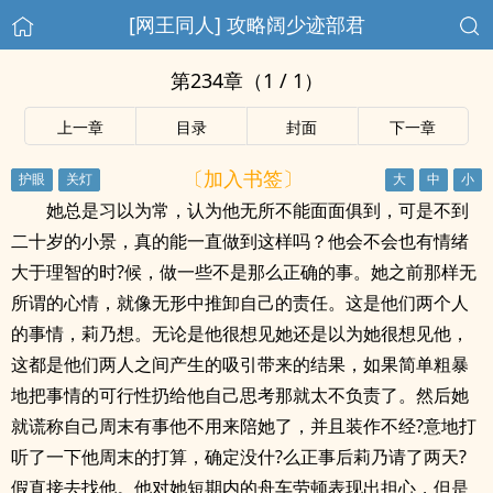
[网王同人] 攻略阔少迹部君
第234章（1 / 1）
上一章
目录
封面
下一章
〔加入书签〕
她总是习以为常，认为他无所不能面面俱到，可是不到
二十岁的小景，真的能一直做到这样吗？他会不会也有情绪
大于理智的时?候，做一些不是那么正确的事。她之前那样无
所谓的心情，就像无形中推卸自己的责任。这是他们两个人
的事情，莉乃想。无论是他很想见她还是以为她很想见他，
这都是他们两人之间产生的吸引带来的结果，如果简单粗暴
地把事情的可行性扔给他自己思考那就太不负责了。然后她
就谎称自己周末有事他不用来陪她了，并且装作不经?意地打
听了一下他周末的打算，确定没什?么正事后莉乃请了两天?
假直接去找他。他对她短期内的舟车劳顿表现出担心，但是