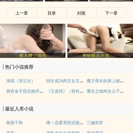
上一章
目录
封面
下一章
热门小说推荐
转生成为肉文女主的女儿后（星际nph）
魔王母女的床上秘情（gl乱伦）
湖底（亲父女）
拥有金手指后她开始为所欲为（nph）
《玉壶传》（骨科）（兄妹）（np）
重生之纨绔女公子（NPH）
最近入库小说
咦！恋爱系统还能这么用吗
御器千秋
三嫁权宦
咸鱼夫妇今天也想躺平
半坏
皇女翠花