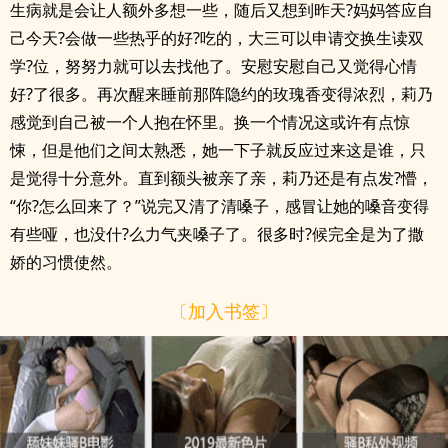
生病就是会让人额外多想一些，随后又想到昨天?妈妈答应自
己今天?会做一些热乎的好?吃的，大三可以申请交换生读双
学?位，努努力就可以去找他了。安慰安慰自己又觉得心情
好?了很多。再次醒来睡前那阵隐约的玫瑰香变得浓烈，莉乃
感觉到自己被一个人抱在怀里。换一个情况这或许有点惊
悚，但是他们之间太熟悉，她一下子就反应过来这是谁，只
是觉得十分意外。直到额头被亲了亲，莉乃还是有点发?懵，
“你?怎么回来了？”说完又清了清嗓子，感冒让她的嗓音变得
有些哑，也没什?么力气夹嗓子了。很多时?候完全是为了撒
娇的习惯使然。
〔加入书签〕