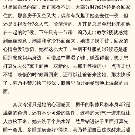
过是回自己的家，反正离得不远，大部分时?候她还是会回家
住的。那套房子又空又大，偶尔有兴趣了她会去住一夜，但
还是觉得没什?么人气，冷清清的。尤其是总是会想起来和他
在一起的时?候。下午只有一节课，莉乃走出教学?楼就感觉
到丝丝凉意，潮湿和寒冷扑面而来，她摸了摸手臂，回家的
心情愈发?急切。她都这么大了，生病不舒服的时?候还是想
回到爸爸妈妈身边。可惜途中弄湿了鞋，腻歪得很，想了想
打算先去公?寓里面换一双新的。去那里等待雨小一点再走也
不错，晚饭的时?候再回家，还可以让爸爸来接她。那太快乐
了，莉乃不禁加快了步伐，脑海里面开始畅想晚上温馨的画
面。
其实冷清只是她的心理感受，房子的装修风格本身却?是
温馨的色调，还有不少可爱的摆件，这样的天?气一进来就让
人放松下来。她去洗了个热水澡，然后钻进被子里面打算先
睡一会儿。多睡觉病会好?得快，莉乃希望自己这次醒来后嗓