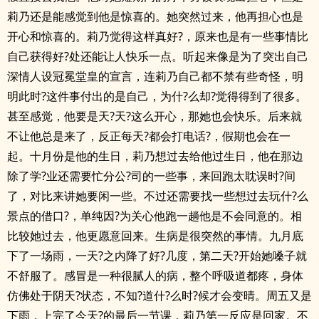
莉乃还是能感觉到他是惊喜的。她突然过来，他再担心也是
开心和惊喜的。莉乃觉得这样真好?，原来也是有一些事情比
自己获得好?处还能让人快乐一点。听起来像是为了突出自己
深情人设冠冕堂皇的宣言，连莉乃自己都不禁有些奇怪，明
明此时?这件事付出的是自己，为什?么却?觉得得到了很多。
甚至感觉，他要是天?天?这么开心，那她也会快乐。后来就
不让他总是来了，反正每天?都会打电话?，假期也会在一
起。十月份是他的生日，莉乃想过去给他过生日，他在那边
除了学?业还需要忙分公?司的一些事，来回跑太耽误时?间
了，对比来讲她要闲一些。不过还需要找一些想过去玩什?么
景点的借口?，单纯因?为关心他跑一趟他是不会同意的。相
比较她过去，他更愿意回来。生病是很突然的事情。九月底
下了一场雨，一天?之内降了好?几度，第二天?开始她嗓子就
不舒服了。感冒是一种很腻人的病，整个呼吸道都疼，身体
仿佛处于阴天?状态，不知?道什?么时?候才会变晴。周五又是
下雨，上完了今天?的最后一节课，莉乃第一反应是回家。不