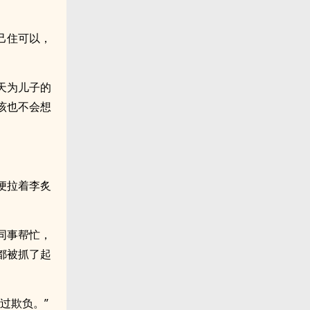
己住可以，
天为儿子的
该也不会想
便拉着李炙
同事帮忙，
都被抓了起
过欺负。”