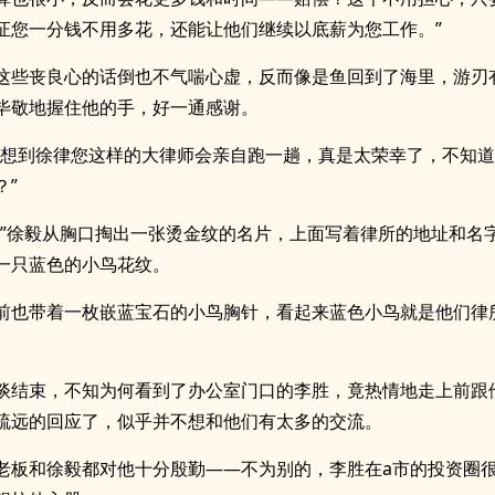
证您一分钱不用多花，还能让他们继续以底薪为您工作。”
这些丧良心的话倒也不气喘心虚，反而像是鱼回到了海里，游刃
毕敬地握住他的手，好一通感谢。
没想到徐律您这样的大律师会亲自跑一趟，真是太荣幸了，不知
？”
。”徐毅从胸口掏出一张烫金纹的名片，上面写着律所的地址和名
一只蓝色的小鸟花纹。
前也带着一枚嵌蓝宝石的小鸟胸针，看起来蓝色小鸟就是他们律
谈结束，不知为何看到了办公室门口的李胜，竟热情地走上前跟
疏远的回应了，似乎并不想和他们有太多的交流。
老板和徐毅都对他十分殷勤——不为别的，李胜在a市的投资圈