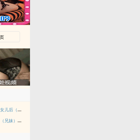
页
转生成为肉文女主的女儿后（星际nph）
《玉壶传》（骨科）（兄妹）（np）