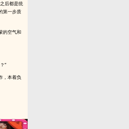
来之后都是统
的第一步质
蒙的空气和
？”
作，本着负