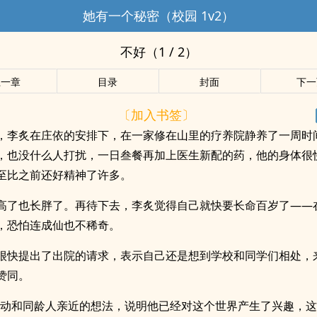
她有一个秘密（校园 1v2）
不好（1 / 2）
上一章
目录
封面
下一
〔加入书签〕
，李炙在庄依的安排下，在一家修在山里的疗养院静养了一周时
，也没什么人打扰，一日叁餐再加上医生新配的药，他的身体很
至比之前还好精神了许多。
高了也长胖了。再待下去，李炙觉得自己就快要长命百岁了——
，恐怕连成仙也不稀奇。
很快提出了出院的请求，表示自己还是想到学校和同学们相处，
赞同。
主动和同龄人亲近的想法，说明他已经对这个世界产生了兴趣，