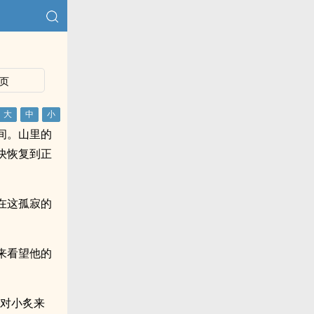
页
间。山里的
快恢复到正
在这孤寂的
来看望他的
这对小炙来