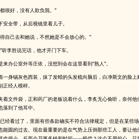
们都很好，没有人欺负我。”
下安全带，从后视镜里看儿子。
你得自己去和她说，不然她是不会放心的。”
。”听李胜说完话，他才开门下车。
是来办公室外等庄依，没想到会在这里看到“熟人”。
着一身锡灰色西装，抹了发蜡的头发梳向脑后，白净斯文的脸上
副正经人模样。
夹着文件袋，正和药厂的老板说着什么，李炙无心偷听，奈何他
也落到了他耳中。
我已经看过了，里面有些条款确实不符合法律规定，但是在某些
也能圆的过去。现在最重要的是在气势上压倒那些工人，要让他
算也很小，反而会花更多钱和时间——赔偿？这个不用担心，只