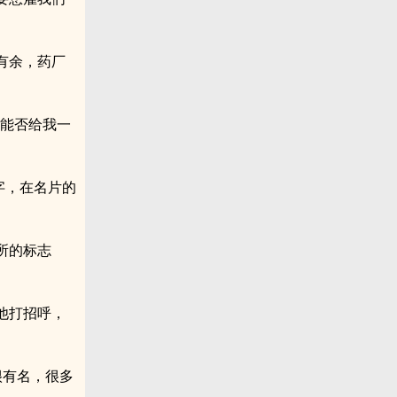
有余，药厂
道能否给我一
字，在名片的
所的标志
他打招呼，
很有名，很多