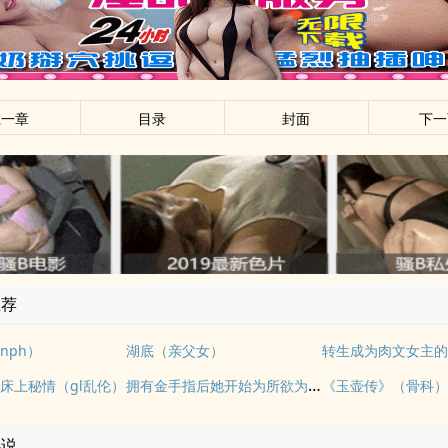
上一章
目录
封面
下一
推荐
nph）
湖底（亲父女）
拥有金手指后她开始为所欲为（nph）
床上秘情（gl乱伦）
小说