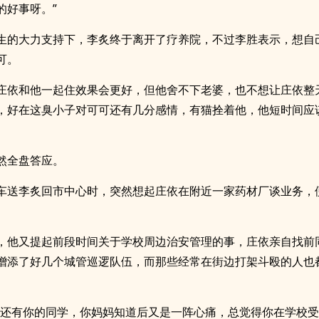
的好事呀。”
生的大力支持下，李炙终于离开了疗养院，不过李胜表示，想自
可。
庄依和他一起住效果会更好，但他舍不下老婆，也不想让庄依整
，好在这臭小子对可可还有几分感情，有猫拴着他，他短时间应
然全盘答应。
车送李炙回市中心时，突然想起庄依在附近一家药材厂谈业务，
。
，他又提起前段时间关于学校周边治安管理的事，庄依亲自找前
增添了好几个城管巡逻队伍，而那些经常在街边打架斗殴的人也
中还有你的同学，你妈妈知道后又是一阵心痛，总觉得你在学校受