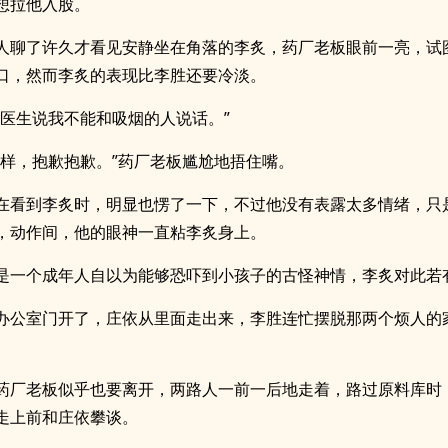
想拉他入股。
人聊了许久才看见安静坐在角落的李炙，药厂老板眼前一亮，试
口，然而李炙的表现比李胜还要冷淡。
，医生说我不能和吸烟的人说话。”
这样，抱歉抱歉。”药厂老板尴尬地捂住嘴。
在看到李炙时，明显也愣了一下，不过他没有表露太多情绪，只
，动作间，他的眼神一直粘李炙身上。
是一个成年人自以为能够恐吓到小孩子的古怪神情，李炙对此若
办公室门开了，庄依从里面走出来，李胜连忙摆脱那两个烦人的
。
药厂老板似乎也要离开，两路人一前一后地走着，路过原料库时
走上前和庄依攀谈。