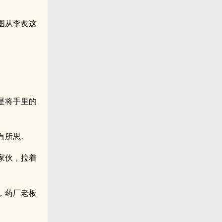
图从李炙这
是将手里的
有所思。
家伙，拉着
，药厂老板