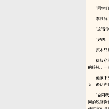
“同学
李胜解
“这话
“好的
原本只
徐毅穿
的眼镜，一
他腋下
近，谈话声
“合同
同的说辞倒
便打官司胜