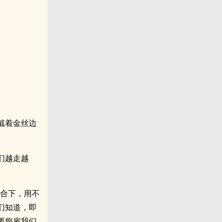
戴着金丝边
们越走越
场合下，用不
们知道，即
要您雇我们