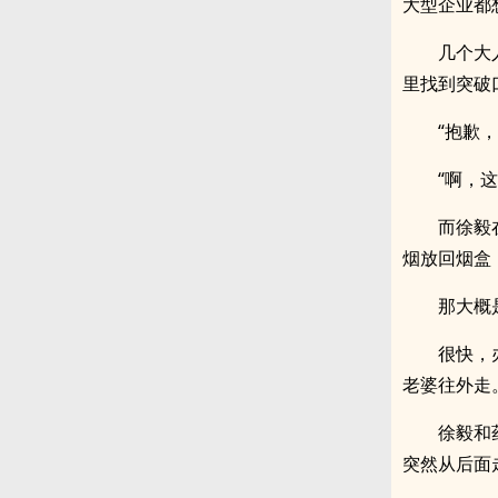
大型企业都
几个大
里找到突破
“抱歉
“啊，
而徐毅
烟放回烟盒
那大概
很快，
老婆往外走
徐毅和
突然从后面