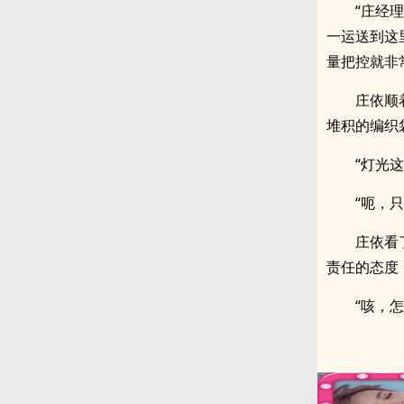
“庄经
一运送到这
量把控就非
庄依顺
堆积的编织
“灯光
“呃，
庄依看
责任的态度
“咳，