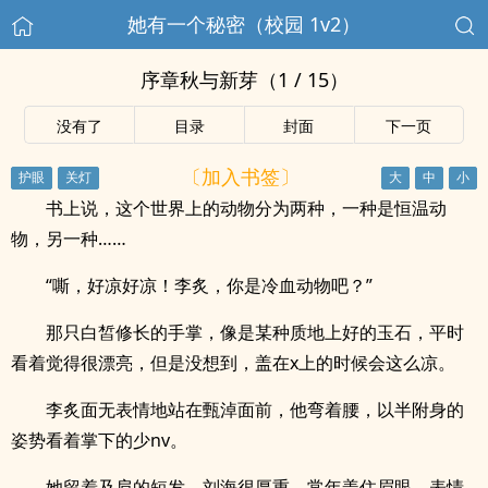
她有一个秘密（校园 1v2）
序章秋与新芽（1 / 15）
没有了
目录
封面
下一页
〔加入书签〕
书上说，这个世界上的动物分为两种，一种是恒温动
物，另一种……
“嘶，好凉好凉！李炙，你是冷血动物吧？”
那只白皙修长的手掌，像是某种质地上好的玉石，平时
看着觉得很漂亮，但是没想到，盖在x上的时候会这么凉。
李炙面无表情地站在甄淖面前，他弯着腰，以半附身的
姿势看着掌下的少nv。
她留着及肩的短发，刘海很厚重，常年盖住眉眼，表情