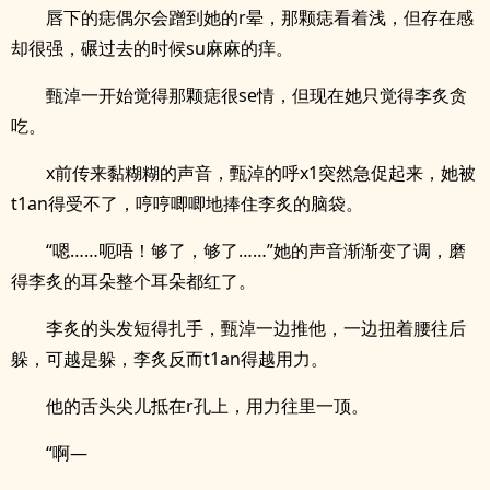
唇下的痣偶尔会蹭到她的r晕，那颗痣看着浅，但存在感
却很强，碾过去的时候su麻麻的痒。
甄淖一开始觉得那颗痣很se情，但现在她只觉得李炙贪
吃。
x前传来黏糊糊的声音，甄淖的呼x1突然急促起来，她被
t1an得受不了，哼哼唧唧地捧住李炙的脑袋。
“嗯……呃唔！够了，够了……”她的声音渐渐变了调，磨
得李炙的耳朵整个耳朵都红了。
李炙的头发短得扎手，甄淖一边推他，一边扭着腰往后
躲，可越是躲，李炙反而t1an得越用力。
他的舌头尖儿抵在r孔上，用力往里一顶。
“啊—