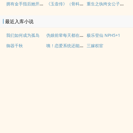
拥有金手指后她开始为所欲为（nph）
《玉壶传》（骨科）（兄妹）（np）
重生之纨绔女公子（NPH）
最近入库小说
伪娘前辈每天都在调教我
我们如何成为孤岛
极乐登仙 NPH5+1
咦！恋爱系统还能这么用吗
御器千秋
三嫁权宦