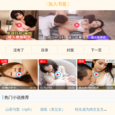
〔加入书签〕
没有了
目录
封面
下一页
热门小说推荐
转生成为肉文女主的女儿后（星际nph）
山茶与梨（nph）
湖底（亲父女）