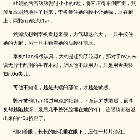
sh润的舌苔缓缓刮过小小的r粒，将它压得东倒西歪，甄
淖反应剧烈地抖了起来，李炙箍住她的腰不让她躲，压在腿
上，两颗nzi轮流t1an。
甄淖没想到李炙看起来瘦，力气却这么大，一只手按住
她的大腿，另一只手勒着她的后腰往前压。
李炙t1an得很认真，大约是想到了吃母r，那对于nv人来
说无异于酷刑的生存本能，所以他不敢用力，只是用舌尖轻
扫rt0u尖儿。
可他不知道，越是尖端的部位，才越是敏感。
甄淖被他t1an得过电似的细颤，下意识并拢双腿，而李
炙却越陷越深，最后几乎整张脸埋在她的x口，连眼镜都被溢
出来的rr0u挤歪了。
他闭着眼，长长的睫毛垂在眼下，压住一片片薄红。