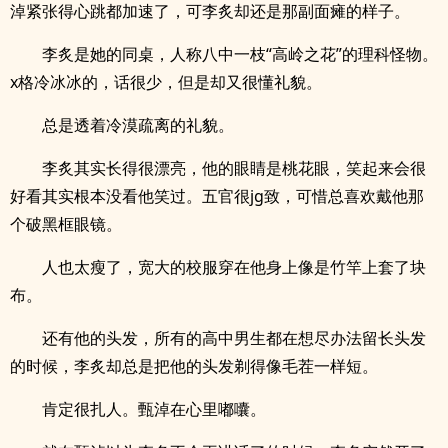
淖紧张得心跳都加速了，可李炙却还是那副面瘫的样子。
李炙是她的同桌，人称八中一枝“高岭之花”的理科怪物。
x格冷冰冰的，话很少，但是却又很懂礼貌。
总是透着冷漠疏离的礼貌。
李炙其实长得很漂亮，他的眼睛是桃花眼，笑起来会很
好看其实根本没看他笑过。五官很jg致，可惜总喜欢戴他那
个破黑框眼镜。
人也太瘦了，宽大的校服穿在他身上像是竹竿上套了块
布。
还有他的头发，所有的高中男生都在想尽办法留长头发
的时候，李炙却总是把他的头发剃得像毛茬一样短。
肯定很扎人。甄淖在心里嘟囔。