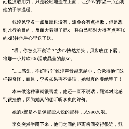
刻也没敢用力，只是轻轻地盖在上面，让少nv的t温一点点将
他的手掌温暖。
甄淖见李炙一点反应也没有，难免会有点挫败，但是想
到此行的目的，反而大着胆子挺x，将自己那对大得有点夸张
的x部往他手心里送了送。
“喂，你怎么不说话？”少nv怯然抬头，贝齿咬住下唇，
将那一小片软r0u洇成晶莹的颜se。
“……感觉，不好吗？”甄淖声音越来越小，总觉得他们这
样很奇怪，而且，李炙如果再不讲话，她就真的要绝望了！
本来做这种事就很害羞，他还一直不说话，甄淖对此感
到很挫败，因为她真的想听听李炙的评价。
她的x部是不是像那些人说的那样，又sao又浪。
李炙突然半蹲下来，他们之间的距离瞬间变得很近，甄