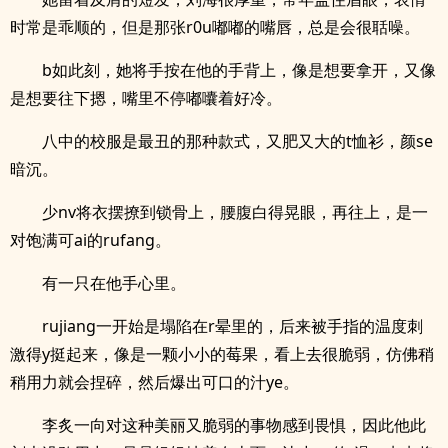
时常是乖顺的，但是那张r0u嘟嘟的嘴唇，总是会很聒噪。
b如此刻，她将手按在他的手背上，像是想要拿开，又像
是想要往下摁，嘴里不停嘟囔着好冷。
八中的校服是最丑的那种款式，又肥又大的t恤衫，颜se
暗沉。
少nv将衣摆撩到锁骨上，腰腹白得晃眼，再往上，是一
对饱满可ai的rufang。
有一只在他手心里。
rujiang一开始是塌陷在r晕里的，后来被手指的温度刺
激得y挺起来，像是一颗小小的莓果，看上去很脆弱，仿佛稍
稍用力就会捏碎，然后爆出可口的汁ye。
李炙一向对这种美丽又脆弱的事物感到畏惧，因此他此