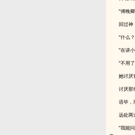
“傅晚卿
回过神
“什么？
“在讲
“不用
她讨厌
讨厌那
语毕，
远处两
“我能