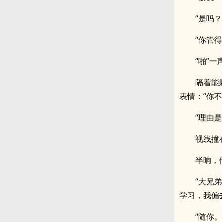
“是吗？
“你管
“啪”
隔着能
表情：“你不
“理由是
视线撞
半晌，
“大兄
学习，我偏
“随你