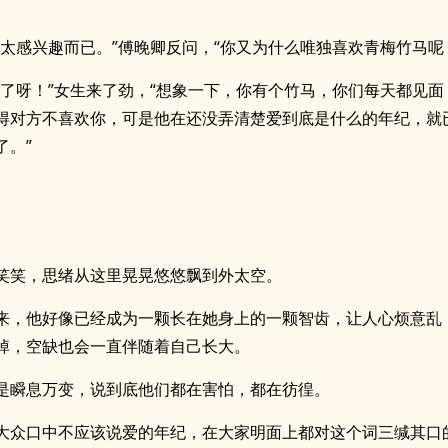
不太感兴趣而已。”傅晚卿反问，“你又为什么唯独喜欢青梅竹马呢
磕了呀！”女生来了劲，“想象一下，你有个竹马，你们每天都见面
得对方不喜欢你，可是他在还没弄清楚爱到底是什么的年纪，就
了。”
笑笑，思绪从这里晃晃悠悠飘到外太空。
来，他好像已经成为一颗长在她身上的一颗智齿，让人心烦意乱
掉，空缺也会一直伴随着自己长大。
是瞬息万变，说到底他们都在害怕，都在彷徨。
大众口中不应该说爱的年纪，在大家明面上都对这个词三缄其口