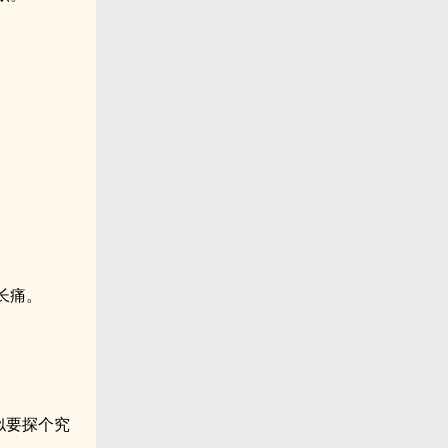
长痛。
似要探个究