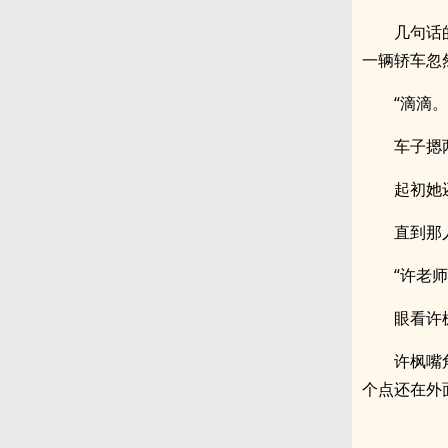
几句话
一辆轿车忽
“滴滴。
车子摁
起初她
直到那
“许老师
眼看许
许枫嘴
个点还在外