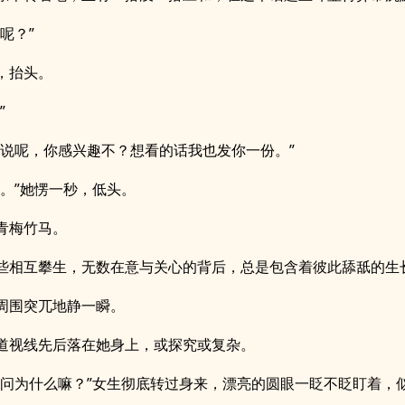
呢？”
，抬头。
”
小说呢，你感兴趣不？想看的话我也发你一份。”
了。”她愣一秒，低头。
青梅竹马。
些相互攀生，无数在意与关心的背后，总是包含着彼此舔舐的生
周围突兀地静一瞬。
道视线先后落在她身上，或探究或复杂。
问问为什么嘛？”女生彻底转过身来，漂亮的圆眼一眨不眨盯着，