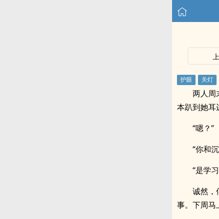
两人周
本趴到她耳
“嗯？”
“你和
“是学习
诚然，
事。下周马