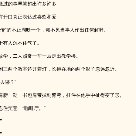
做过的事早就超出许多许多。
有开口真正表达过喜欢和爱。
谣传”的不止周晗一个，却不见当事人作出任何解释。
于有人沉不住气了。
放学，二人照常一前一后走出教学楼。
剩三两个教室还开着灯，长拖在地的两个影子忽远忽近。
去哪？”
肩膀一勒，书包肩带掉到臂弯，挂件在他手中扯得变了形。
忍住笑意：“咖啡厅。”
”
”