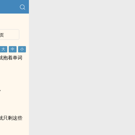
页
就抱着单词
”
就只剩这些