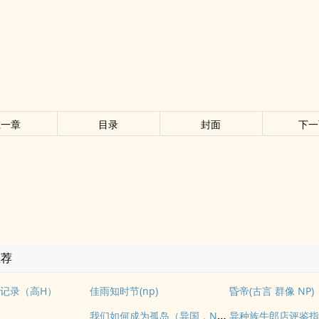
上一章
目录
封面
下一
推荐
记录（高H）
佳雨知时节(np)
昏帝(古言 群像 NP)
我们如何成为孤岛（异国，NPH）
异种族牛郎店评鉴