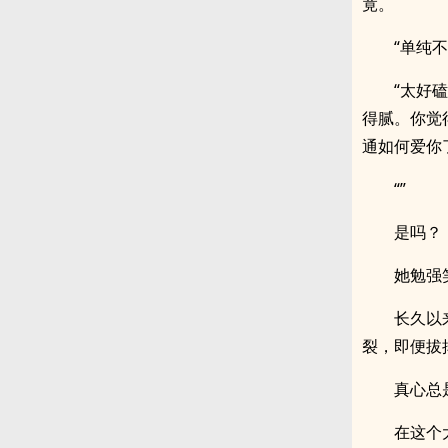
竟。
“单纯
“太好
得腻。你觉
通如何爱你
“”
是吗？
她勉强
长久以
裂，即便拔
真心总
在这个