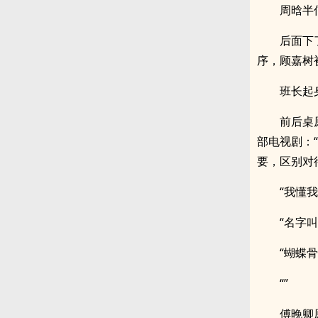
周晗半
后面下
序，顾嘉树
班长起
前后桌
部电视剧：
要，区别对
“我懂
“名字
“蝴蝶
“”
傅晚卿