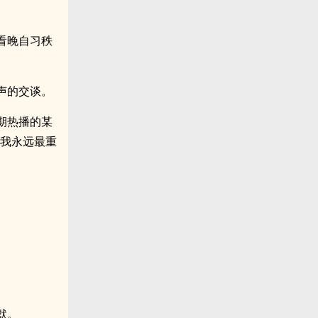
看晚自习秩
声的交谈。
期热播的某
，我永远最重
默。