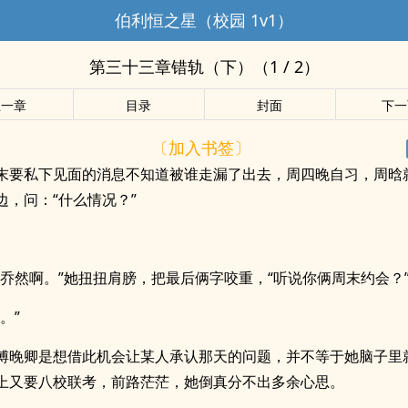
伯利恒之星（校园 1v1）
第三十三章错轨（下）（1 / 2）
上一章
目录
封面
下一
〔加入书签〕
末要私下见面的消息不知道被谁走漏了出去，周四晚自习，周晗
边，问：“什么情况？”
沉乔然啊。”她扭扭肩膀，把最后俩字咬重，“听说你俩周末约会？
。”
傅晚卿是想借此机会让某人承认那天的问题，并不等于她脑子里
上又要八校联考，前路茫茫，她倒真分不出多余心思。