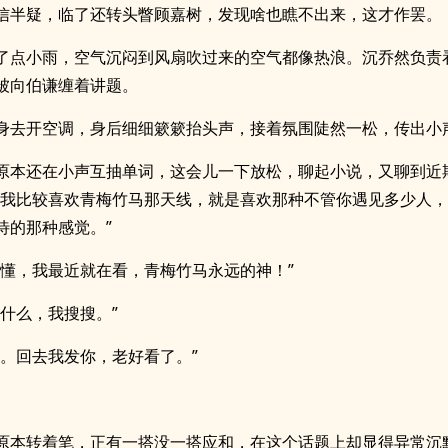
信半疑，临了还转头瞥顾嘉树，发现啥也瞧不出来，这才作罢。
了点小雨，空气沉闷到风扇吹过来的空气都像热浪。沉乔然负责
被向伯谦缠着讲题。
身去开空调，身后细细簌簌抬头声，接着氛围陡然一松，传出小
原本还在小声互抽单词，这会儿一下放松，聊起小说，又聊到近
“我比较喜欢青梅竹马那天线，就是喜欢那种不管你遇见多少人
待的那种感觉。”
我懂，我最近就在看，青梅竹马永远的神！”
叫什么，我搜搜。”
骨。回去我发你，老好看了。”
原本转着笔，正有一搭没一搭应和，在这个话题上却显得异常沉