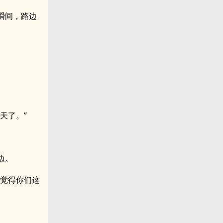
瞬间，路边
天了。”
边。
是觉得你们这