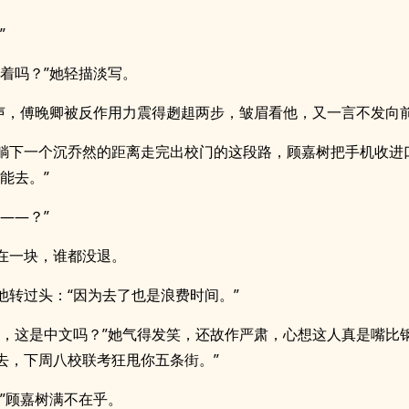
”
得着吗？”她轻描淡写。
一声，傅晚卿被反作用力震得趔趄两步，皱眉看他，又一言不发向
躺下一个沉乔然的距离走完出校门的这段路，顾嘉树把手机收进
能去。”
——？”
在一块，谁都没退。
他转过头：“因为去了也是浪费时间。”
弟，这是中文吗？”她气得发笑，还故作严肃，心想这人真是嘴比钢
去，下周八校联考狂甩你五条街。”
。”顾嘉树满不在乎。