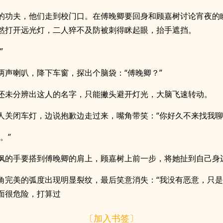
的功夫，他们走到校门口。在傅晚卿要回身和顾嘉树讨论宵夜的
然打开远光灯，二人猝不及防被刺得眯起眼，抬手遮挡。
”
两声喇叭，降下车窗，探出个脑袋：“傅晚卿？”
还未分辨出这人的名字，只能撇头避开灯光，大脑飞速转动。
人关闭车灯，边说抱歉边走过来，嘴角带笑：“你好久不来找我聊
。”
枫的手要搭到傅晚卿的肩上，顾嘉树上前一步，将她扯到自己身
角完美的弧度出现明显裂纹，最后笑意消失：“我没有恶意，只
面很危险，打算过
〔加入书签〕