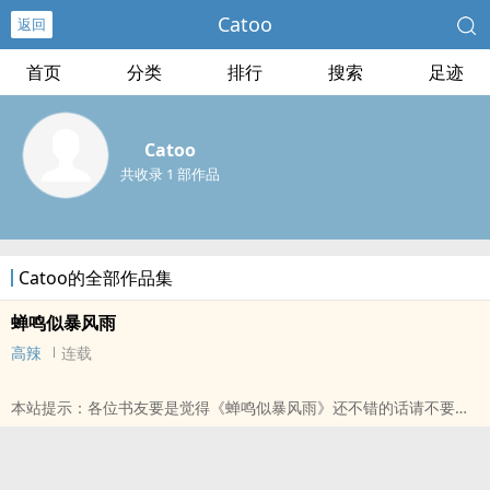
Catoo
返回
首页
分类
排行
搜索
足迹
Catoo
共收录 1 部作品
Catoo的全部作品集
蝉鸣似暴风雨
高辣
连载
本站提示：各位书友要是觉得《蝉鸣似暴风雨》还不错的话请不要忘
记向您QQ群和微博里的朋友推荐哦！